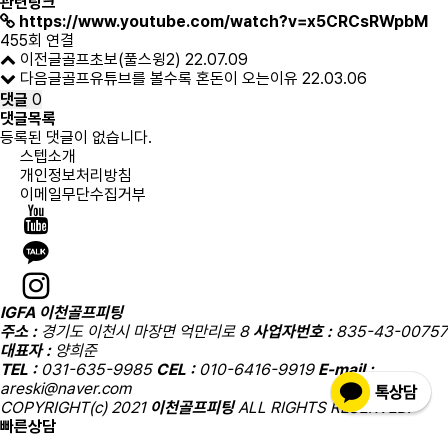
관련링크
https://www.youtube.com/watch?v=x5CRCsRWpbM
455회 연결
이전글
골프초보(풀스윙2)
22.07.09
다음글
골프유튜브를 볼수록 혼돈이 오는이유
22.03.06
댓글
0
댓글목록
등록된 댓글이 없습니다.
스텝소개
개인정보처리방침
이메일무단수집거부
IGFA 이천골프피팅
주소 :
경기도 이천시 마장면 억만리로 8
사업자번호 :
835-43-00757
대표자 :
양희준
TEL :
031-635-9985
CEL :
010-6416-9919
E-mail :
areski@naver.com
COPYRIGHT(c) 2021
이천골프피팅
ALL RIGHTS RESERVED.
빠른상담
010-6416-9919