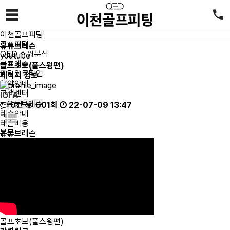
골프레슨
☰
골프레슨
이천골프피팅
골프피팅
유튜브레슨
QED 스윙분석
youtube
골프레슨
골프초보(풀스윙편)
피팅완료작업
페이지 정보
예약안내
고객센터
IGFA
유튜브레슨
0건
601회
22-07-09 13:47
레슨안내
레슨비용
본문
유튜브레슨
골프초보(풀스윙편)